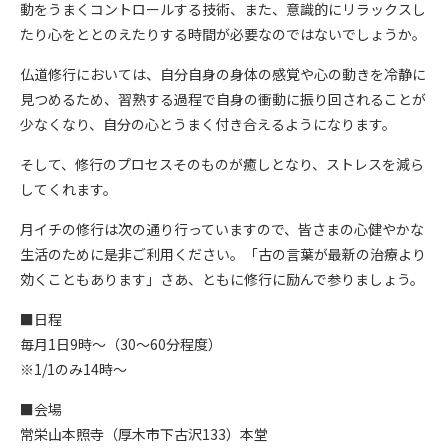
動をうまくコントロールする技術、また、意識的にリラックスし
たり心をととのえたりする時間が必要なのではないでしょうか。
仏道修行においては、自分自身の身体の感覚や心の動きを冷静に
見つめるため、習熟する過程で自身の衝動に振り回されることが
少なくなり、自分の心とうまく付き合えるようになります。
そして、修行のプロセスそのものが癒しとなり、ストレスを減ら
してくれます。
月イチの修行は次の通り行っていますので、皆さまの心健やかな
生活のために是非ご利用ください。「古の言葉が最新の治療より
効くこともあります」さあ、ともに修行に励んで参りましょう。
■日程
毎月1日9時～（30～60分程度）
※1/1のみ14時～
■会場
常栄山本照寺（厚木市下古沢133）本堂