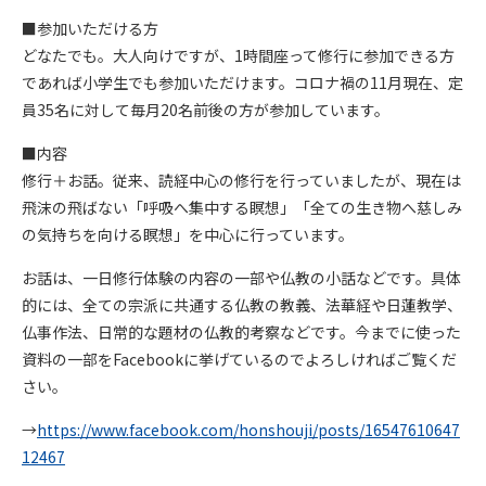
■参加いただける方
どなたでも。大人向けですが、1時間座って修行に参加できる方
であれば小学生でも参加いただけます。コロナ禍の11月現在、定
員35名に対して毎月20名前後の方が参加しています。
■内容
修行＋お話。従来、読経中心の修行を行っていましたが、現在は
飛沫の飛ばない「呼吸へ集中する瞑想」「全ての生き物へ慈しみ
の気持ちを向ける瞑想」を中心に行っています。
お話は、一日修行体験の内容の一部や仏教の小話などです。具体
的には、全ての宗派に共通する仏教の教義、法華経や日蓮教学、
仏事作法、日常的な題材の仏教的考察などです。今までに使った
資料の一部をFacebookに挙げているのでよろしければご覧くだ
さい。
→
https://www.facebook.com/honshouji/posts/16547610647
12467