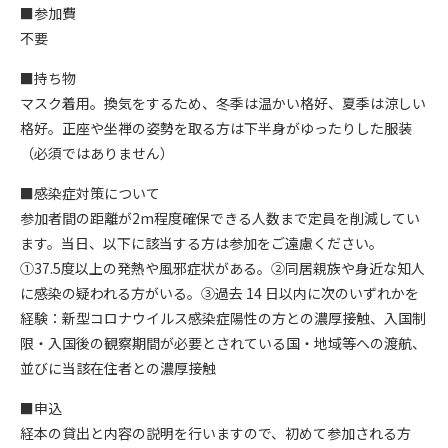
■参加費
不要
■持ち物
マスク着用。換気をするため、冬季は温かい格好、夏季は涼しい
格好。正座や坐禅の姿勢を取る方は下半身がゆったりした服装
（必須ではありません）
■感染症対策について
参加者間の距離が2m程度確保できる人数まで定員を削減してい
ます。当日、以下に該当する方は参加をご遠慮ください。
①37.5度以上の発熱や風邪症状がある。②同居親族や身近な知人
に感染の疑われる方がいる。③過去 14 日以内に次のいずれかを
経験：新型コロナウイルス感染症陽性の方との濃厚接触、入国制
限・入国後の観察期間が必要とされている国・地域等への渡航、
並びに当該在住者との濃厚接触
■申込
経本の貸出と内容の説明を行いますので、初めて参加される方