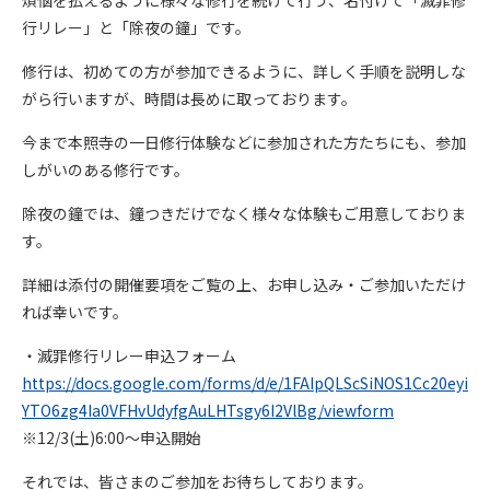
煩悩を払えるように様々な修行を続けて行う、名付けて「滅罪修
行リレー」と「除夜の鐘」です。
修行は、初めての方が参加できるように、詳しく手順を説明しな
がら行いますが、時間は長めに取っております。
今まで本照寺の一日修行体験などに参加された方たちにも、参加
しがいのある修行です。
除夜の鐘では、鐘つきだけでなく様々な体験もご用意しておりま
す。
詳細は添付の開催要項をご覧の上、お申し込み・ご参加いただけ
れば幸いです。
・滅罪修行リレー申込フォーム
https://docs.google.com/forms/d/e/1FAIpQLScSiNOS1Cc20eyi
YTO6zg4Ia0VFHvUdyfgAuLHTsgy6I2VlBg/viewform
※12/3(土)6:00～申込開始
それでは、皆さまのご参加をお待ちしております。