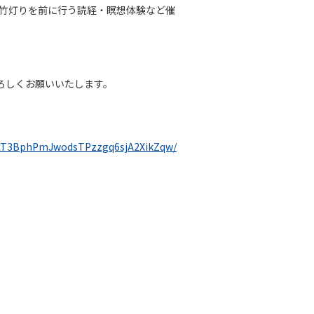
・竹灯りを前に行う読経・瞑想体験など催
ろしくお願いいたします。
2cxT3BphPmJwodsTPzzgq6sjA2XikZqw/