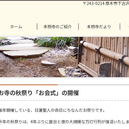
〒243-0214 厚木市下古沢
ホーム
本照寺のご紹介
本照寺だより
お寺の秋祭り「お会式」の開催
毎年開催している、日蓮聖人の命日にちなんだお祭りです。
今年の秋祭りは、4年ぶりに屋台と夜の大規模な万灯行列が復活いたし