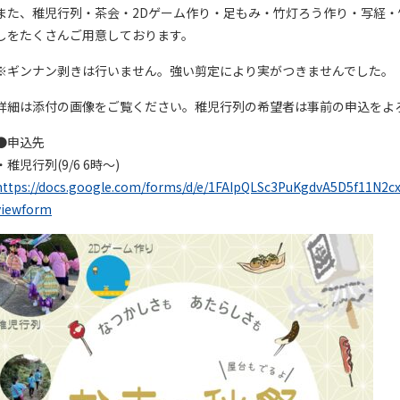
また、稚児行列・茶会・2Dゲーム作り・足もみ・竹灯ろう作り・写経
しをたくさんご用意しております。
※ギンナン剥きは行いません。強い剪定により実がつきませんでした。
詳細は添付の画像をご覧ください。稚児行列の希望者は事前の申込をよ
●申込先
・稚児行列(9/6 6時～)
https://docs.google.com/forms/d/e/1FAIpQLSc3PuKgdvA5D5f11N
viewform