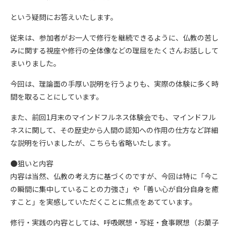
という疑問にお答えいたします。
従来は、参加者がお一人で修行を継続できるように、仏教の苦し
みに関する視座や修行の全体像などの理屈をたくさんお話しして
まいりました。
今回は、理論面の手厚い説明を行うよりも、実際の体験に多く時
間を取ることにしています。
また、前回1月末のマインドフルネス体験会でも、マインドフル
ネスに関して、その歴史から人間の認知への作用の仕方など詳細
な説明を行いましたが、こちらも省略いたします。
●狙いと内容
内容は当然、仏教の考え方に基づくのですが、今回は特に「今こ
の瞬間に集中していることの力強さ」や「善い心が自分自身を癒
すこと」を実感していただくことに焦点をあてています。
修行・実践の内容としては、呼吸瞑想・写経・食事瞑想（お菓子