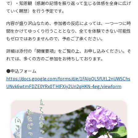
で）・知恩観（感謝の記憶を振り返って生じる体感を全身に広げ
ていく瞑想）を行う予定です。
内容が盛り沢山なため、参加者の反応によっては、一つ一つに時
間をかけてゆっくり行うこととなり、全てを体験できない可能性
もゼロではありませんので、予めご了承ください。
詳細は添付の「開催要項」をご覧の上、お申し込みください。そ
れでは、多くの方のご参加をお待ちしております。
●申込フォーム
https://docs.google.com/forms/d/e/1FAIpQLSfUtL2nUWSChs
UNvk6wtmFDZE0YRx0THlFXiy2Un2qHKN-4eg/viewform